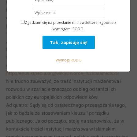
nie było sporu. Przeczytaj uważnie. W pierwszym
komentarzu, powołując się w linku na fachowe (w mojej
ocenie) wyjaśnienie, napisałem, że „polski sąd raczej nie
Zgadzam się na przesłanie mi newslettera, zgodnie z
powinien dopuścić do stosowania prawa obcego
wymogami RODO.
(szariatu)”.
Ad tertio: Ty też nie jesteś w stanie tego wyjaśnić.
Natomiast jeżeli chodzi o szariat, ktory to termin pada w
tym artykule wielokrotnie – to tu jest to w formie
Wymogi RODO
encyklopedycznej wyjaśnione:
http://en.wikipedia.org/wiki/Divorce_%28Islamic%29
Nie trudno zauważyć, że treść instytucji małżeństwa i
rozwodu w szariacie znacząco odbieg od terści ich
polskich czy europejskich odpowiedników.
Ad quatro: Sądy są od ostatecznego przesądzania tego,
jak to będzie ze stosowaniem klauzuli porządku
publicznego. Ja od początku stoję na stanowisku, że w
kontekście treści instytucji małżństwa w islamskim
prawie wyznaniowym (szariat), polskie sądy (rozpatrując