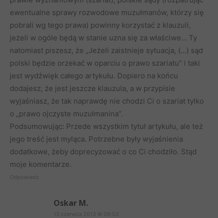
ewentualne sprawy rozwodowe muzułmanów, którzy się
pobrali wg tego prawa) powinny korzystać z klauzuli,
jeżeli w ogóle będą w stanie uzna się za właściwe… Ty
natomiast piszesz, że „Jeżeli zaistnieje sytuacja, (…) sąd
polski będzie orzekać w oparciu o prawo szariatu” i taki
jest wydźwięk całego artykułu. Dopiero na końcu
dodajesz, że jest jeszcze klauzula, a w przypisie
wyjaśniasz, że tak naprawdę nie chodzi Ci o szariat tylko
o „prawo ojczyste muzułmanina”.
Podsumowując: Przede wszystkim tytuł artykułu, ale też
jego treść jest myląca. Potrzebne były wyjaśnienia
dodatkowe, żeby doprecyzować o co Ci chodziło. Stąd
moje komentarze.
Odpowiedz
Oskar M.
13 czerwca 2013 W 09:53