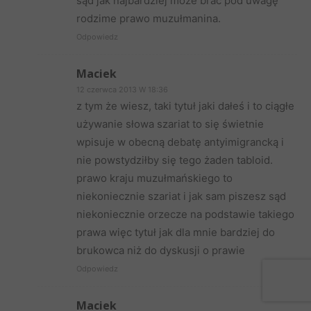
sąd jak najbardziej może brać pod uwagę
rodzime prawo muzułmanina.
Odpowiedz
Maciek
12 czerwca 2013 W 18:36
z tym że wiesz, taki tytuł jaki dałeś i to ciągłe
używanie słowa szariat to się świetnie
wpisuje w obecną debatę antyimigrancką i
nie powstydziłby się tego żaden tabloid.
prawo kraju muzułmańskiego to
niekoniecznie szariat i jak sam piszesz sąd
niekoniecznie orzecze na podstawie takiego
prawa więc tytuł jak dla mnie bardziej do
brukowca niż do dyskusji o prawie
Odpowiedz
Maciek