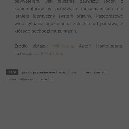
obywatelem. Jak słusznie zauważył jeden z
komentatorów w państwach muzułmańskich nie
istnieje identyczny system prawny. Każdorazowo
więc sytuacja będzie inna zależnie od państwa, z
którego pochodzi muzułmanin.
Źródło obrazu:
Wikipedia
. Autor: Homoludens.
Licencja:
CC BY-SA 3.0
.
TAGI
prawo prywatne międzynarodowe
prawo szariatu
prawo właściwe
rozwód