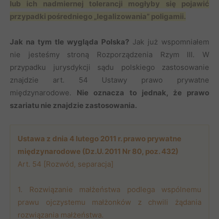
lub ich nadmiernej tolerancji mogłyby się pojawić
przypadki pośredniego „legalizowania” poligamii.
Jak na tym tle wygląda Polska?
Jak już wspomniałem
nie jesteśmy stroną Rozporządzenia Rzym III. W
przypadku jurysdykcji sądu polskiego zastosowanie
znajdzie art. 54 Ustawy prawo prywatne
międzynarodowe.
Nie oznacza to jednak, że prawo
szariatu nie znajdzie zastosowania.
Ustawa z dnia 4 lutego 2011 r. prawo prywatne
międzynarodowe (Dz.U. 2011 Nr 80, poz. 432)
Art. 54 [Rozwód, separacja]
1. Rozwiązanie małżeństwa podlega wspólnemu
prawu ojczystemu małżonków z chwili żądania
rozwiązania małżeństwa.