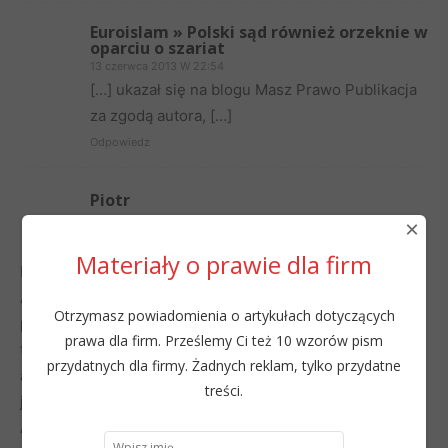
Euroislam » Polski sąd również orzeknie w
oparciu o szariat
13 czerwca 2013 W 22:54
[…] ukazał się na blogu Masz Prawo Publikacja
za zgodą autora, […]
Odpowiedz
Piotr
×
13 czerwca 2013 W 09:27
Materiały o prawie dla firm
Do autora:
Ad primo: Nie ciągle, tylko od momentu kiedy się
Otrzymasz powiadomienia o artykułach dotyczących
poprawiłeś po uwagach Maćka. Aby uniknąć wątpliwości,
prawa dla firm. Prześlemy Ci też 10 wzorów pism
trzeba było konsekwentnie pisać o tym w tytule i treści
przydatnych dla firmy. Żadnych reklam, tylko przydatne
artykułu. Wprowadzasz laików w błąd, niecelowo, ale
treści.
jednak.
Ad secundo: Co do tego od początku moich wypowiedzi