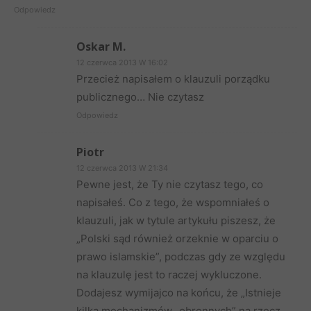
Odpowiedz
Oskar M.
12 czerwca 2013 W 16:02
Przecież napisałem o klauzuli porządku
publicznego… Nie czytasz
Odpowiedz
Piotr
12 czerwca 2013 W 21:34
Pewne jest, że Ty nie czytasz tego, co
napisałeś. Co z tego, że wspomniałeś o
klauzuli, jak w tytule artykułu piszesz, że
„Polski sąd również orzeknie w oparciu o
prawo islamskie”, podczas gdy ze względu
na klauzulę jest to raczej wykluczone.
Dodajesz wymijajco na końcu, że „Istnieje
kilka mechanizmów „obronnych” na rzecz