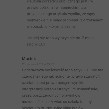
klauzula porządku publicznego jest i w
prawie polskim i w niemieckim, a z
przytaczanego artykułu wynika, że sądy
niemieckie nie miały problemu z orzekaniem
w sposób, o którym piszemy.
Jaśniej się tego wyłożyć nie da. Z mojej
strony EOT
Maciek
12 czerwca 2013 W 15:32
Podstawowa nieścisłość tego artykułu – nie ma
czegoś takiego jak jednolite „prawo szariatu”,
szariat to jest prawo będące wynikiem
interpretacji Koranu i tradycji muzułmańskiej
przez poszczególnych prawników
muzułmańskich. A więc co szkoła to inny
szariat. Po drugie, tylko kilka krajów