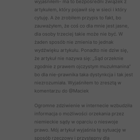
wyjaśniłem- ma to bezpośredni związek z
artykułem, który pojawił się w sieci i który
cytuję. A że zrobiłem przypis to fakt, bo
zauważyłem, że coś co dla mnie jest jasne,
dla osoby trzeciej takie może nie być. W
żaden sposób nie zmienia to jednak
wydźwięku artykułu. Ponadto nie dziw się,
że artykuł nie nazywa się: „Sąd orzeknie
zgodnie z prawem ojczystym muzułmanina”
bo dla nie-prawnika taka dystynkcja i tak jest
niezrozumiała. Wyjaśniłem to zresztą w
komentarzu do @Maciek
Ogromne zdziwienie w internecie wzbudziła
informacja o możliwości orzekania przez
niemieckie sądy w oparciu o nieswoje
prawo. Mój artykuł wyjaśnia tę sytuację w
sposób rzeczowy i przystępny dla