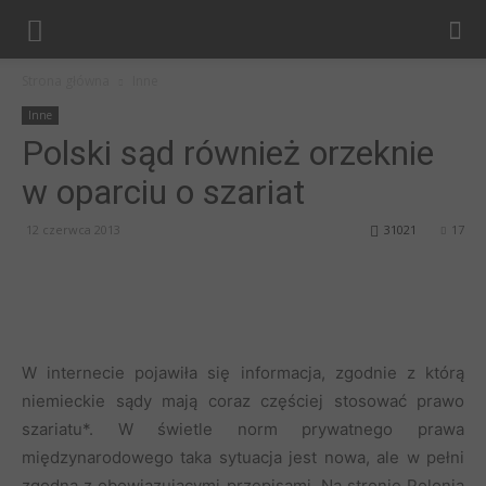
Strona główna
Inne
Inne
Polski sąd również orzeknie
w oparciu o szariat
12 czerwca 2013
31021
17
W internecie pojawiła się informacja, zgodnie z którą
niemieckie sądy mają coraz częściej stosować prawo
szariatu*. W świetle norm prywatnego prawa
międzynarodowego taka sytuacja jest nowa, ale w pełni
zgodna z obowiązującymi przepisami. Na stronie Polonia