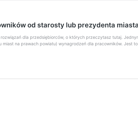
wników od starosty lub prezydenta miast
ozwiązań dla przedsiębiorców, o których przeczytasz tutaj. Jednym
u miast na prawach powiatu) wynagrodzeń dla pracowników. Jest to 
sowanie
dzeń
ików
nta