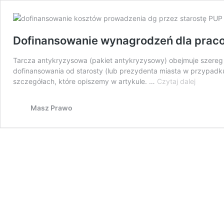
Dofinansowanie wynagrodzeń dla praco
Tarcza antykryzysowa (pakiet antykryzysowy) obejmuje szereg r
dofinansowania od starosty (lub prezydenta miasta w przypadk
Dofinan
szczegółach, które opiszemy w artykule. …
Czytaj dalej
wynagro
dla
Masz Prawo
pracown
od
starosty
lub
prezyde
miasta