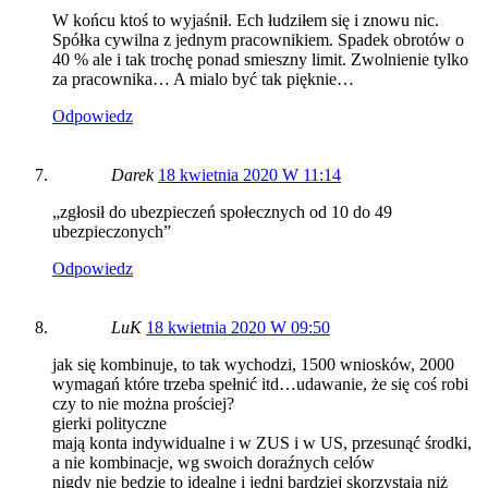
W końcu ktoś to wyjaśnił. Ech łudziłem się i znowu nic.
Spółka cywilna z jednym pracownikiem. Spadek obrotów o
40 % ale i tak trochę ponad smieszny limit. Zwolnienie tylko
za pracownika… A mialo być tak pięknie…
Odpowiedz
Darek
18 kwietnia 2020 W 11:14
„zgłosił do ubezpieczeń społecznych od 10 do 49
ubezpieczonych”
Odpowiedz
LuK
18 kwietnia 2020 W 09:50
jak się kombinuje, to tak wychodzi, 1500 wniosków, 2000
wymagań które trzeba spełnić itd…udawanie, że się coś robi
czy to nie można prościej?
gierki polityczne
mają konta indywidualne i w ZUS i w US, przesunąć środki,
a nie kombinacje, wg swoich doraźnych celów
nigdy nie będzie to idealne i jedni bardziej skorzystają niż