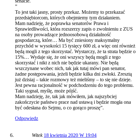
senacie.
”
To jest taki jasny, prosty przekaz. Możemy to przekazać
przedsiębiorcom, których obejmiemy tym działaniem.
Mam nadzieję, że poprawka senatorów Prawa i
Sprawiedliwości, która rozszerzy zapis o zwolnieniu z ZUS
na osoby prowadzące jednoosobową działalność
gospodarczą, które… Ma być zniesiony maksymalny
przychód w wysokości 15 tysięcy 600 zł, a więc oni również
będą mogli z tego skorzystać. Wystarczy, że ta strata będzie o
15%… Wydaje się, że oni wszyscy będą mogli z tego
skorzystać i nikt z nich nie będzie ukarany. Nie będą
wszczynane wobec nich, tak jak tutaj mówi pan senator,
żadne postępowania, jeżeli będzie kilka dni zwłoki. Zresztą
już dzisiaj – takie rozmowy też mieliśmy – to się nie dzieje.
Jest pewna racjonalność w podchodzeniu do tego problemu.
Taki sygnał, myślę, może pójść.
Mam nadzieję, że, tak jak mówiłem, jak najszybciej
zakończycie państwo prace nad ustawą i będzie mogła ona
być odesłana do Sejmu, o co gorąco proszę”.
Odpowiedz
Witek
18 kwietnia 2020 W 19:04