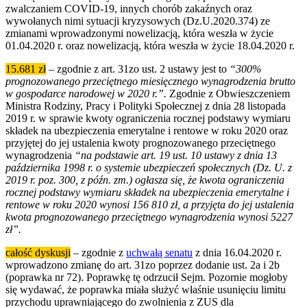
zwalczaniem COVID-19, innych chorób zakaźnych oraz
wywołanych nimi sytuacji kryzysowych (Dz.U.2020.374) ze
zmianami wprowadzonymi nowelizacją, która weszła w życie
01.04.2020 r. oraz nowelizacją, która weszła w życie 18.04.2020 r.
15.681 zł
– zgodnie z art. 31zo ust. 2 ustawy jest to
“300%
prognozowanego przeciętnego miesięcznego wynagrodzenia brutto
w gospodarce narodowej w 2020 r.”.
Zgodnie z Obwieszczeniem
Ministra Rodziny, Pracy i Polityki Społecznej z dnia 28 listopada
2019 r. w sprawie kwoty ograniczenia rocznej podstawy wymiaru
składek na ubezpieczenia emerytalne i rentowe w roku 2020 oraz
przyjętej do jej ustalenia kwoty prognozowanego przeciętnego
wynagrodzenia
“na podstawie art. 19 ust. 10 ustawy z dnia 13
października 1998 r. o systemie ubezpieczeń społecznych (Dz. U. z
2019 r. poz. 300, z późn. zm.) ogłasza się, że kwota ograniczenia
rocznej podstawy wymiaru składek na ubezpieczenia emerytalne i
rentowe w roku 2020 wynosi 156 810 zł, a przyjęta do jej ustalenia
kwota prognozowanego przeciętnego wynagrodzenia wynosi 5227
zł”.
całość dyskusji
– zgodnie z
uchwałą senatu
z dnia 16.04.2020 r.
wprowadzono zmianę do art. 31zo poprzez dodanie ust. 2a i 2b
(poprawka nr 72). Poprawkę tę odrzucił Sejm. Pozornie mogłoby
się wydawać, że poprawka miała służyć właśnie usunięciu limitu
przychodu uprawniającego do zwolnienia z ZUS dla