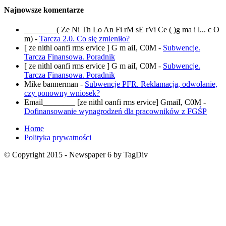
Najnowsze komentarze
________( Ze Ni Th Lo An Fi rM sE rVi Ce ( )g ma i l... c O
m)
-
Tarcza 2.0. Co się zmieniło?
[ ze nithl oanfi rms ervice ] G m aiI, C0M
-
Subwencje.
Tarcza Finansowa. Poradnik
[ ze nithl oanfi rms ervice ] G m aiI, C0M
-
Subwencje.
Tarcza Finansowa. Poradnik
Mike bannerman
-
Subwencje PFR. Reklamacja, odwołanie,
czy ponowny wniosek?
Email________ [ze nithl oanfi rms ervice] GmaiI, C0M
-
Dofinansowanie wynagrodzeń dla pracowników z FGŚP
Home
Polityka prywatności
© Copyright 2015 - Newspaper 6 by TagDiv