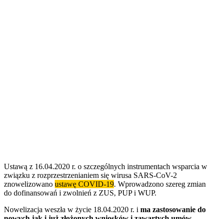
Ustawą z 16.04.2020 r. o szczególnych instrumentach wsparcia w
związku z rozprzestrzenianiem się wirusa SARS-CoV-2
znowelizowano
ustawę COVID-19
. Wprowadzono szereg zmian
do dofinansowań i zwolnień z ZUS, PUP i WUP.
Nowelizacja weszła w życie 18.04.2020 r. i
ma zastosowanie do
nowych jak i już złożonych wniosków i zawartych umów.