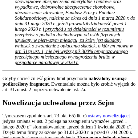
obowiązkowe ubezpieczenia emerytalne i rentowe oraz
wypadkowe, dobrowolne ubezpieczenie chorobowe,
ubezpieczenie zdrowotne, Fundusz Pracy i Fundusz
Solidarnościowy, należne za okres od dnia 1 marca 2020 r. do
dnia 31 maja 2020 r., jeżeli prowadził działalność przed 1
lutego 2020 r.
i przychód z tej działalności w rozumieniu
przepisów o podatku dochodowym od osób fizycznych
uzyskany w pierwszym miesiącu, za który jest składany
wniosek o zwolnienie z opłacania składek, o którym mowa w
art. 31zp ust. 1, nie był wyższy niż 300% prognozowanego
przeciętnego miesięcznego wynagrodzenia brutto w
gospodarce narodowej w 2020 r.
Gdyby chcieć znieść górny limit przychodu
należałoby usunąć
podkreślony fragment.
Ewentualnie można było zrobić wyjątek do
art. 31zo ust. 2 poprzez uchwalenie ust. 2a.
Nowelizacja uchwalona przez Sejm
Tymczasem zgodnie z art. 73 pkt. 65) lit. c)
ustawy nowelizującej
jedyna zmiana w ust. 2 polega na zastąpieniu wyrazów „przed 1
lutego 2020 r.” sformułowaniem „przed dniem 1 kwietnia 2020 r.”.
Dzięki temu firmy założone po 31.01.2020 r. a przed 01.04.2020 r.
będą mogły skorzystać ze zwolnienia.
Utrzymano jednak górny