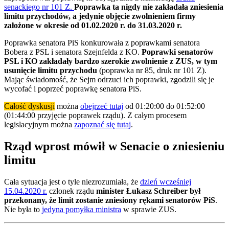
senackiego nr 101 Z.
Poprawka ta nigdy nie zakładała zniesienia
limitu przychodów, a jedynie objęcie zwolnieniem firmy
założone w okresie od 01.02.2020 r. do 31.03.2020 r.
Poprawka senatora PiS konkurowała z poprawkami senatora
Bobera z PSL i senatora Szejnfelda z KO.
Poprawki senatorów
PSL i KO zakładały bardzo szerokie zwolnienie z ZUS, w tym
usunięcie limitu przychodu
(poprawka nr 85, druk nr 101 Z).
Mając świadomość, że Sejm odrzuci ich poprawki, zgodzili się je
wycofać i poprzeć poprawkę senatora PiS.
Całość dyskusji
można
obejrzeć tutaj
od 01:20:00 do 01:52:00
(01:44:00 przyjęcie poprawek rządu). Z całym procesem
legislacyjnym można
zapoznać się tutaj
.
Rząd wprost mówił w Senacie o zniesieniu
limitu
Cała sytuacja jest o tyle niezrozumiała, że
dzień wcześniej
15.04.2020 r.
członek rządu
minister Łukasz Schreiber był
przekonany, że limit zostanie zniesiony rękami senatorów PiS
.
Nie była to
jedyna pomyłka ministra
w sprawie ZUS.