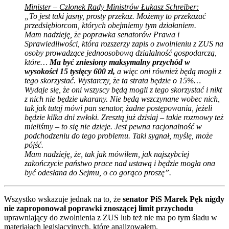
Minister – Członek Rady Ministrów Łukasz Schreiber:
„To jest taki jasny, prosty przekaz. Możemy to przekazać
przedsiębiorcom, których obejmiemy tym działaniem.
Mam nadzieję, że poprawka senatorów Prawa i
Sprawiedliwości, która rozszerzy zapis o zwolnieniu z ZUS na
osoby prowadzące jednoosobową działalność gospodarczą,
które…
Ma być zniesiony maksymalny przychód w
wysokości 15 tysięcy 600 zł,
a więc oni również będą mogli z
tego skorzystać. Wystarczy, że ta strata będzie o 15%…
Wydaje się, że oni wszyscy będą mogli z tego skorzystać i nikt
z nich nie będzie ukarany. Nie będą wszczynane wobec nich,
tak jak tutaj mówi pan senator, żadne postępowania, jeżeli
będzie kilka dni zwłoki. Zresztą już dzisiaj – takie rozmowy też
mieliśmy – to się nie dzieje. Jest pewna racjonalność w
podchodzeniu do tego problemu. Taki sygnał, myślę, może
pójść.
Mam nadzieję, że, tak jak mówiłem, jak najszybciej
zakończycie państwo prace nad ustawą i będzie mogła ona
być odesłana do Sejmu, o co gorąco proszę”.
Wszystko wskazuje jednak na to, że
senator PiS Marek Pęk nigdy
nie zaproponował poprawki znoszącej limit przychodu
uprawniający do zwolnienia z ZUS lub też nie ma po tym śladu w
materiałach legislacyjnych, które analizowałem.