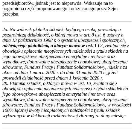
przedsiębiorców, jednak jest to nieprawda. Wskazuje na to
pogrubiona część proponowanego i odrzuconego przez Sejm
przepisu.
2a. Na wniosek płatnika składek, będącego osobą prowadzącą
pozarolniczą działalność, o której mowa w art. 8 ust. 6 ustawy z
dnia 13 października 1998 r. o systemie ubezpieczeń społecznych,
niebędącego płatnikiem, o którym mowa w ust. 1 i 2
, zwalnia się z
obowiązku opłacenia nieopłaconych należności z tytułu składek na
jego obowiązkowe ubezpieczenia emerytalne i rentowe oraz
wypadkowe, dobrowolne ubezpieczenie chorobowe, ubezpieczenie
zdrowotne, Fundusz Pracy i Fundusz Solidarnościowy, należne za
okres od dnia 1 marca 2020 r. do dnia 31 maja 2020 r., jeżeli
prowadził działalność przed dniem 1 kwietnia 2020 r.
2b. Płatnika składek, o którym mowa w ust. 1a, zwalnia się z
obowiązku opłacenia nieopłaconych należności z tytułu składek na
jego obowiązkowe ubezpieczenia emerytalne i rentowe oraz
wypadkowe, dobrowolne ubezpieczenie chorobowe, ubezpieczenie
zdrowotne, Fundusz Pracy i Fundusz Solidarnościowy, w wysokości
100% łącznej kwoty nieopłaconych należności z tytułu składek
wykazanych w deklaracji rozliczeniowej złożonej za dany miesiąc.