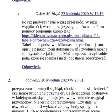
Odpowiedz
Oskar Możdżyń
23 kwietnia 2020 W 16:16
Po raz pierwszy? Nie widzę przeszkód. W razie
wątpliwości, w celu przejrzystego porównania form
pomocy proponuję kupno tego:
https://sklep.maszprawo.org.pl/strona-glowna/28-
tabela-porownawcza-wzory-pism.html
.
Tabela – na podstawie kilkunastu kryteriów – jasno
opisuje z jakich form dofinansowań / zwolnień można
skorzystać, a z jakich nie. Można np. zaznaczyć sobie
pola, które się spełnia i na tej podstawie zdecydować.
Odpowiedz
agawa55
20 kwietnia 2020 W 23:51
przepraszam ale wtrącił się błąd, chodziło o miesiąc kwiecień:
czy samozatrudniony otrzyma drugie świadczenie postojowe
w kolejnym miesiącu tj. maju jeśli w kwietniu nie osiągnął
przychódów. Nie jest to doprecyzowane. Czy dalej w
oświadczeniu musi wykazać że przychody spadły o co
najmniej 15 % w porównaniu z poprzednim miesiącem?