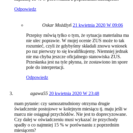
Odpowiedz
Oskar Możdżyń
21 kwietnia 2020 W 09:06
Przepisy mówią tylko o tym, że sytuacja materialna ma
nie ulec poprawie. W mojej ocenie ZUS może to tak
rozumieć, czyli że gdybyśmy składali znowu wniosek
po raz pierwszy to się kwalifikujemy. Niemniej jednak
nie ma chyba jeszcze oficjalnego stanowiska ZUS.
Przesłanka jest na tyle płynna, że zostawiono im spore
pole do interpretacji.
Odpowiedz
agawa55
20 kwietnia 2020 W 23:48
mam pytanie: czy samozatrudniony otrzyma drugie
świadczenie postojowe w kolejnym miesiącu tj. maju jeśli w
marcu nie osiągnął przychódów. Nie jest to doprecyzowane.
Czy dalej w oświadczeniu musi wykazać że przychody
spadły o co najmniej 15 % w porównaniu z poprzednim
miesiącem?