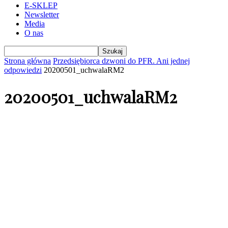
E-SKLEP
Newsletter
Media
O nas
Strona główna
Przedsiębiorca dzwoni do PFR. Ani jednej
odpowiedzi
20200501_uchwalaRM2
20200501_uchwalaRM2