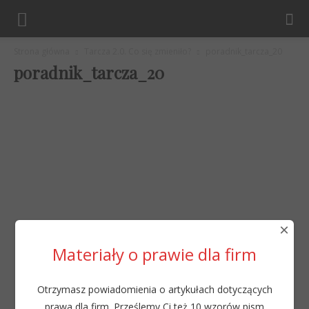
Strona główna
Tarcza 2.0. Co się zmieniło?
poradnik_tarcza_20
poradnik_tarcza_20
×
Materiały o prawie dla firm
Otrzymasz powiadomienia o artykułach dotyczących
prawa dla firm. Prześlemy Ci też 10 wzorów pism