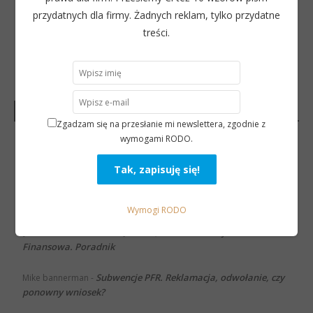
przydatnych dla firmy. Żadnych reklam, tylko przydatne
treści.
Najnowsze komentarze
Zgadzam się na przesłanie mi newslettera, zgodnie z
wymogami RODO.
Tarcza
________( Ze Ni Th Lo An Fi rM sE rVi Ce ( )g ma i l... c O m)
-
2.0. Co się zmieniło?
Subwencje. Tarcza
[ ze nithl oanfi rms ervice ] G m aiI, C0M
-
Finansowa. Poradnik
Wymogi RODO
Subwencje. Tarcza
[ ze nithl oanfi rms ervice ] G m aiI, C0M
-
Finansowa. Poradnik
Subwencje PFR. Reklamacja, odwołanie, czy
Mike bannerman
-
ponowny wniosek?