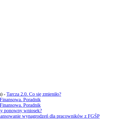
m)
-
Tarcza 2.0. Co się zmieniło?
 Finansowa. Poradnik
 Finansowa. Poradnik
czy ponowny wniosek?
nansowanie wynagrodzeń dla pracowników z FGŚP