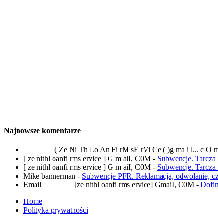
Najnowsze komentarze
________( Ze Ni Th Lo An Fi rM sE rVi Ce ( )g ma i l... c O 
[ ze nithl oanfi rms ervice ] G m aiI, C0M
-
Subwencje. Tarcza
[ ze nithl oanfi rms ervice ] G m aiI, C0M
-
Subwencje. Tarcza
Mike bannerman
-
Subwencje PFR. Reklamacja, odwołanie, 
Email________ [ze nithl oanfi rms ervice] GmaiI, C0M
-
Dofi
Home
Polityka prywatności