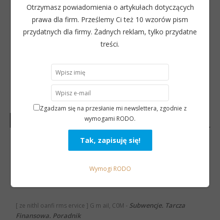
Otrzymasz powiadomienia o artykułach dotyczących
prawa dla firm. Prześlemy Ci też 10 wzorów pism
przydatnych dla firmy. Żadnych reklam, tylko przydatne
treści.
Zgadzam się na przesłanie mi newslettera, zgodnie z
wymogami RODO.
Najnowsze komentarze
Tarcza
________( Ze Ni Th Lo An Fi rM sE rVi Ce ( )g ma i l... c O m)
-
2.0. Co się zmieniło?
Wymogi RODO
Subwencje. Tarcza
[ ze nithl oanfi rms ervice ] G m aiI, C0M
-
Finansowa. Poradnik
Subwencje. Tarcza
[ ze nithl oanfi rms ervice ] G m aiI, C0M
-
Finansowa. Poradnik