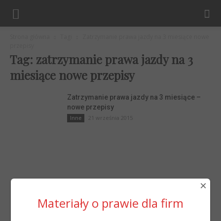
Strona główna
Tagi
Zatrzymanie prawa jazdy na 3 miesiące nowe
przepisy
Tag: zatrzymanie prawa jazdy na 3
miesiące nowe przepisy
Zatrzymanie prawa jazdy na 3 miesiące –
nowe przepisy
21 września 2015
Inne
×
Materiały o prawie dla firm