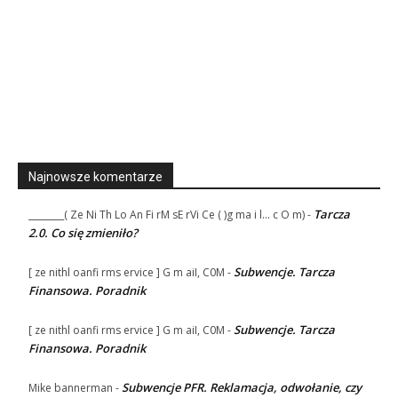
Najnowsze komentarze
Tarcza
________( Ze Ni Th Lo An Fi rM sE rVi Ce ( )g ma i l... c O m)
-
2.0. Co się zmieniło?
Subwencje. Tarcza
[ ze nithl oanfi rms ervice ] G m aiI, C0M
-
Finansowa. Poradnik
Subwencje. Tarcza
[ ze nithl oanfi rms ervice ] G m aiI, C0M
-
Finansowa. Poradnik
Subwencje PFR. Reklamacja, odwołanie, czy
Mike bannerman
-